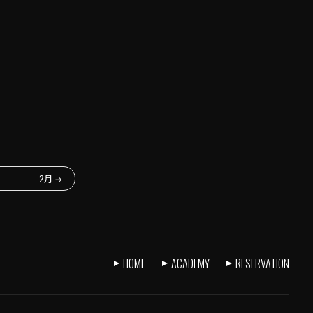
2月
→
HOME
ACADEMY
RESERVATION